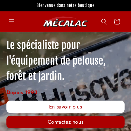
et
Bienvenue dans notre boutique
passer
au
contenu
Panier
Le spécialiste pour
l'équipement de pelouse,
forêt et jardin.
Depuis 1993
En savoir plus
Contactez nous