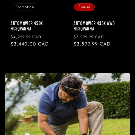
Promotion
Épuisé
AUTOMOWER 450X
AUTOMOWER 435X AWD
HUSQVARNA
HUSQVARNA
Prix
Prix
Prix
Prix
$4,299.99 CAD
$5,299.99 CAD
habituel
$3,440.00 CAD
promotionnel
habituel
$3,599.99 CAD
promotionne