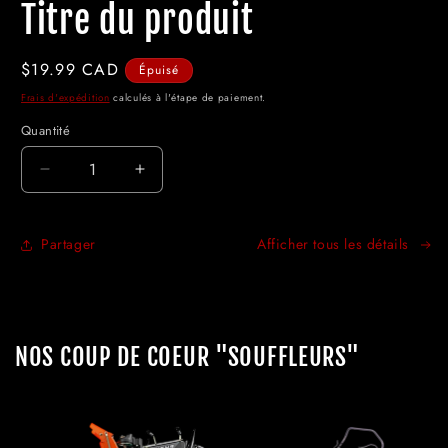
Titre du produit
Prix
$19.99 CAD
Épuisé
habituel
Frais d'expédition
calculés à l'étape de paiement.
Quantité
Réduire
Augmenter
la
la
quantité
quantité
de
de
Partager
Afficher tous les détails
NOS COUP DE COEUR "SOUFFLEURS"