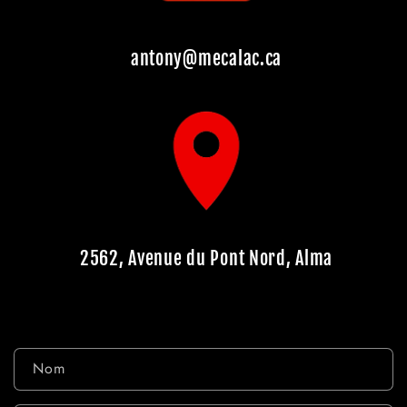
antony@mecalac.ca
2562, Avenue du Pont Nord, Alma
F
Nom
o