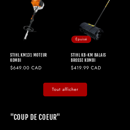
Épuisé
STIHL KM131 MOTEUR
STIHL KB-KM BALAIS
KOMBI
BROSSE KOMBI
Prix
$649.00 CAD
Prix
$419.99 CAD
habituel
habituel
Tout afficher
"COUP DE COEUR"