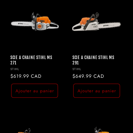
SCIE A CHAINE STIHL MS
SCIE A CHAINE STIHL MS
271
291
Fournisseur :
Fournisseur :
STIHL
STIHL
Prix
$619.99 CAD
Prix
$649.99 CAD
habituel
habituel
Ajouter au panier
Ajouter au panier