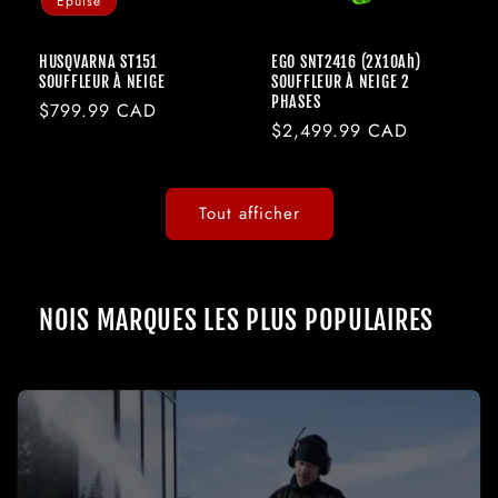
Épuisé
HUSQVARNA ST151
EGO SNT2416 (2X10Ah)
SOUFFLEUR À NEIGE
SOUFFLEUR À NEIGE 2
PHASES
Prix
$799.99 CAD
Prix
$2,499.99 CAD
habituel
habituel
Tout afficher
NOIS MARQUES LES PLUS POPULAIRES