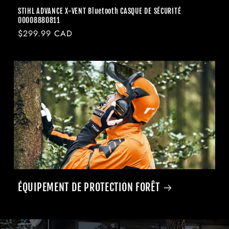
STIHL ADVANCE X-VENT Bluetooth CASQUE DE SÉCURITÉ
00008880811
Prix
$299.99 CAD
habituel
ÉQUIPEMENT DE PROTECTION FORÊT