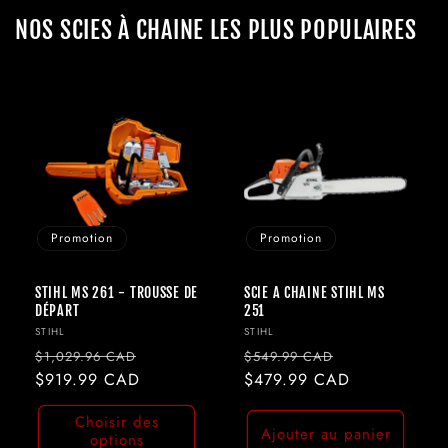
NOS SCIES À CHAINE LES PLUS POPULAIRES
Promotion
Promotion
STIHL MS 261 - TROUSSE DE
SCIE A CHAINE STIHL MS
DÉPART
251
Fournisseur :
Fournisseur :
STIHL
STIHL
Prix
Prix
Prix
Prix
$1,029.96 CAD
$549.99 CAD
habituel
$919.99 CAD
promotionnel
habituel
$479.99 CAD
promotionnel
Choisir des
Ajouter au panier
options