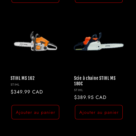
STIHL MS 162
Scie à chaine STIHL MS
180C
Fournisseur :
STIHL
Fournisseur :
STIHL
Prix
$349.99 CAD
Prix
$389.95 CAD
habituel
habituel
Ajouter au panier
Ajouter au panier