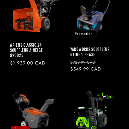
Promotion
ARIENS CLASSIC 24
YARDWORKS SOUFFLEUR
SOUFFLEUR A NEIGE
NEIGE 1 PHASE
920025
Prix
Prix
Prix
$1,939.00 CAD
$729.99 CAD
habituel
$549.99 CAD
promotionnel
habituel