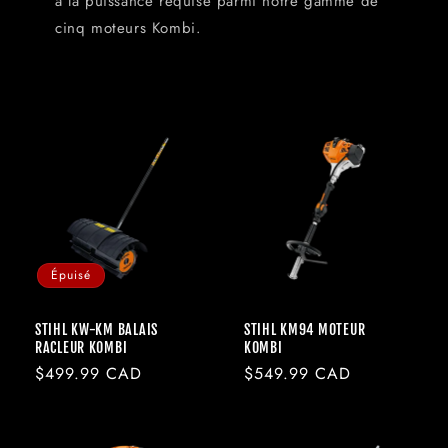
à la puissance requise parmi notre gamme de
cinq moteurs Kombi.
Épuisé
STIHL KW-KM BALAIS
STIHL KM94 MOTEUR
RACLEUR KOMBI
KOMBI
Prix
$499.99 CAD
Prix
$549.99 CAD
habituel
habituel