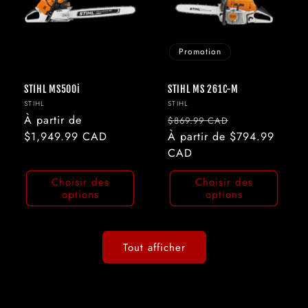
Promotion
STIHL MS500i
STIHL MS 261C-M
Fournisseur :
Fournisseur :
STIHL
STIHL
Prix
À partir de
Prix
Prix
$869.99 CAD
habituel
$1,949.99 CAD
habituel
À partir de $794.99
promotionnel
CAD
Choisir des
Choisir des
options
options
Tout afficher